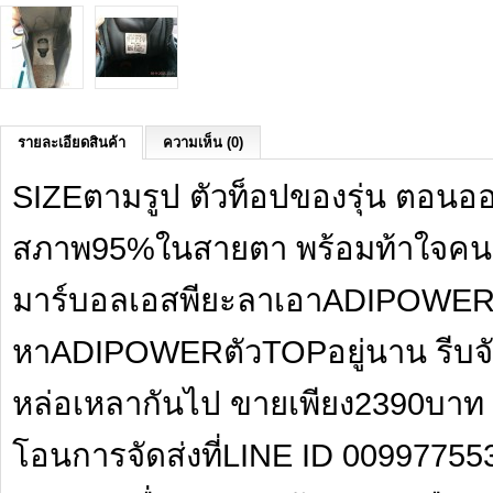
รายละเอียดสินค้า
ความเห็น (0)
SIZEตามรูป ตัวท็อปของรุ่น ตอนออ
สภาพ95%ในสายตา พร้อมท้าใจคนรักฟุ
มาร์บอลเอสพียะลาเอาADIPOWERตั
หาADIPOWERตัวTOPอยู่นาน รีบจัด
หล่อเหลากันไป ขายเพียง2390บาท 
โอนการจัดส่งที่LINE ID 0099775