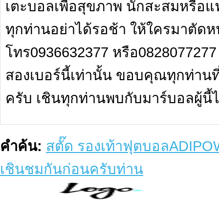
เตะบอลเพื่อสุขภาพ นักสะสมหร
ทุกท่านอย่าได้รอช้า ให้ใครมาตัดหน
โทร0936632377 หรือ0828077277
สองเบอร์นี้เท่านั้น ขอบคุณทุกท่าน
ครับ เชินทุกท่านพบกับมาร์บอลผู้นี้
คำค้น:
สตั๊ด รองเท้าฟุตบอลADIP
เชินชมกันก่อนครับท่าน